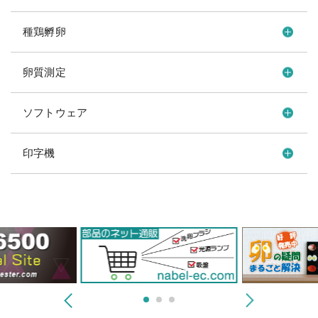
種鶏孵卵
卵質測定
ソフトウェア
印字機