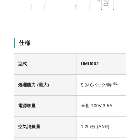
仕様
型式
UMU002
※1
処理能力 (最大)
5,040パック/時
電源容量
単相 100V 3.5A
空気消費量
1.2L/分 (ANR)