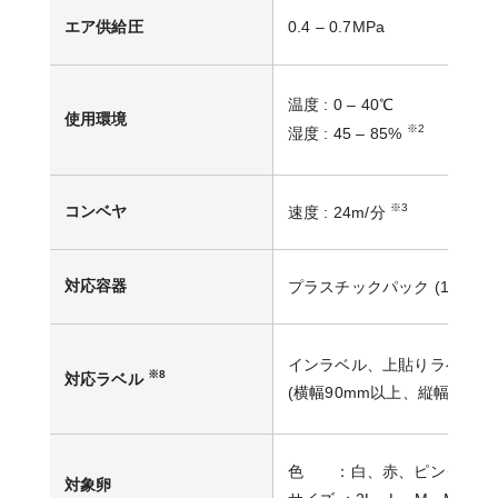
エア供給圧
0.4 – 0.7MPa
温度 : 0 – 40℃
使用環境
※2
湿度 : 45 – 85%
※3
コンベヤ
速度 : 24m/分
※4
対応容器
プラスチックパック (12P
インラベル、上貼りラベル、
※8
対応ラベル
(横幅90mm以上、縦幅35mm
色 ：白、赤、ピンク
対象卵