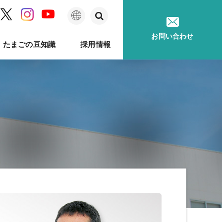
日
お問い合わせ
たまごの豆知識
採用情報
本
語
ム
問
ベルのあゆみ
卵事例ハンドブック
メッセージ
種鶏孵卵
卵質測定
採用に関するお問い合わせ
卵が届くまで
ソフトウェア
印字機