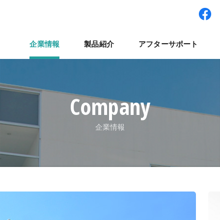
企業情報
製品紹介
アフターサポート
ワー型システム
経営理念
パート・アルバイト採用
拠点紹介
検査装置
世界展開
社員インタビュー
集卵装置
ナベルネットワーク
パレット輸送システ
コラム
よくある質
ナ
Company
企業情報