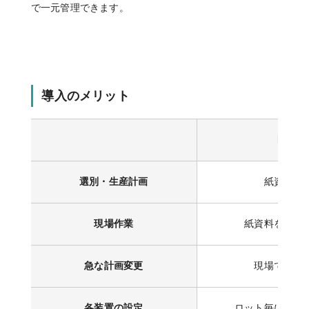
で一元管理できます。
導入のメリット
Befor
選別・生産計画
紙資料を
現場作業
紙資料を見な
急な計画変更
現場で柔軟
各装置の設定
ロット毎に手動