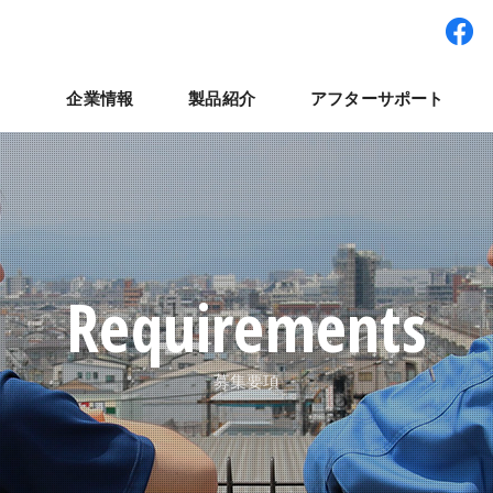
企業情報
製品紹介
アフターサポート
ワー型システム
経営理念
パート・アルバイト採用
拠点紹介
検査装置
世界展開
社員インタビュー
集卵装置
ナベルネットワーク
パレット輸送システ
コラム
よくある質
ナ
Requirements
募集要項