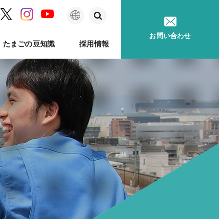
日
お問い合わせ
たまごの豆知識
採用情報
本
語
ム
問
ベルのあゆみ
卵事例ハンドブック
メッセージ
種鶏孵卵
卵質測定
採用に関するお問い合わせ
卵が届くまで
ソフトウェア
印字機