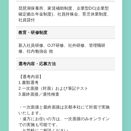
琵琶湖保養所、家賃補助制度、企業型DC(企業型
確定拠出年金制度)、社員持株会、育児休業制度、
社員貸付
教育・研修制度
新入社員研修、OJT研修、社外研修、管理職研
修、社内勉強会 他
選考内容・応募方法
【選考内容】
1.書類選考
2.一次面接（対面）および筆記テスト
3.最終面接／適性検査
・一次面接と最終面接は京都本社にて対面で実施
いたします。
・遠方にお住いの方は、一次面接のみオンライン
での実施も可能です。
お気軽にご相談ください。