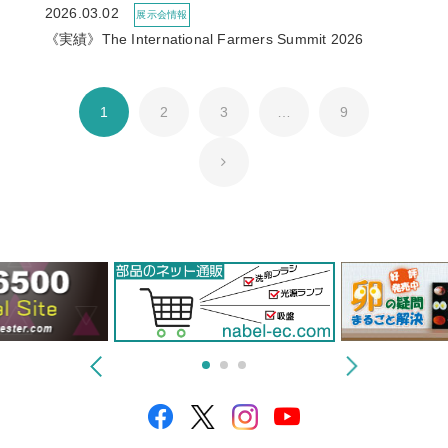
2026.03.02
展示会情報
《実績》The International Farmers Summit 2026
1
2
3
…
9