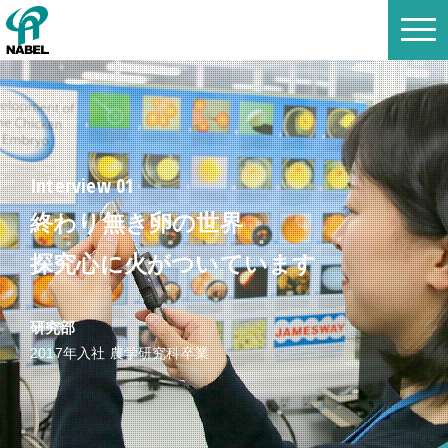
Interview 01
終わり無き卵の世界
探究心に火がついています
研究部
2017年入社 農学研究科卒業