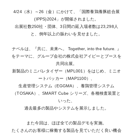
4/24（水）～26（金）にかけて、「国際養鶏養豚総合展
(IPPS)2024」が開催されました。
出展社数250社・団体、3日間の延入場者数は23,298人
と、例年以上の賑わいを見せました。
ナベルは、『共に、未来へ。 Together, into the future. 』
をテーマに、グループ会社の株式会社アイピーとブースを
共同出展。
新製品のミニパレタイザー（MPL001）をはじめ、ミニオ
ートパッカー（MAP1100）、
生産管理システム（EGGMA）、養鶏管理システム
（TOSAKA）、SMART Cube シリーズ、各種検査装置と
いった、
過去最多の製品やシステムを展示しました。
また今回は、ほぼ全ての製品デモを実施。
たくさんのお客様に稼働する製品を見ていただく良い機会