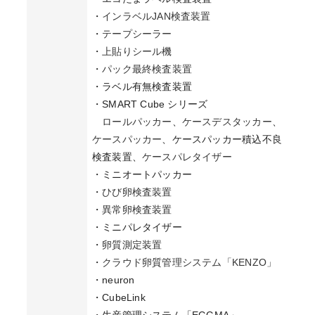
・
インラベルJAN検査装置
・
テープシーラー
・
上貼りシール機
・
パック最終検査装置
・ラベル有無検査装置
・SMART Cube シリーズ
ロールパッカー
、
ケースデスタッカー
、
ケースパッカー
、ケースパッカー積込不良
検査装置、
ケースパレタイザー
・ミニオートパッカー
・
ひび卵検査装置
・
異常卵検査装置
・ミニパレタイザー
・
卵質測定装置
・
クラウド卵質管理システム「KENZO」
・neuron
・CubeLink