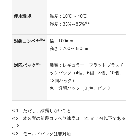
使用環境
温度：10℃ ～40℃
※1
湿度：35%～85%
※2
幅：100mm
対象コンベヤ
高さ：700～850mm
※3
種類：レギュラー・フラットプラスチ
対応パック
ックパック（4個、6個、8個、10個、
12個パック）
色：透明パック（無色、ピンク）
※1 ただし、結露しないこと
※2 本装置の前段コンベヤ速度は、21 ｍ／分以下である
こと
※3 モールドパックは非対応