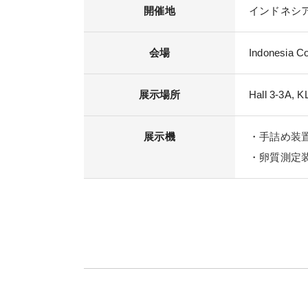
開催地
インドネシ
会場
Indonesia Co
展示場所
Hall 3-3A, K
展示機
・
手詰め装置
・
卵質測定装