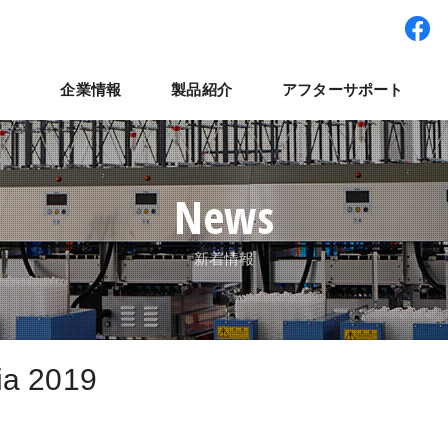
企業情報
製品紹介
アフターサポート
ワー型システム
経営理念
パート・アルバイト採用
拠点紹介
検査装置
世界展開
社員インタビュー
集卵装置
ナベルネットワーク
パレット輸送システ
コラム
よくある質
ナ
News
新着情報
a 2019