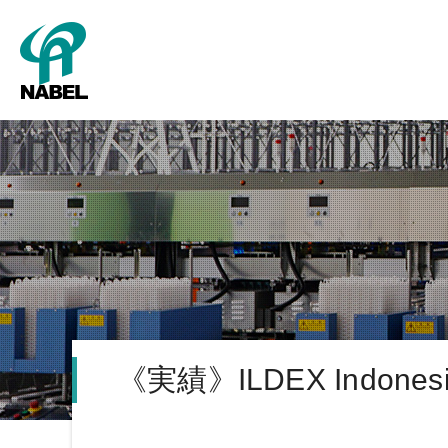
SMART Cube
パッキング
新卒採用
グレーディング
キャリア採用
会社概要
タ
《実績》ILDEX Indonesi