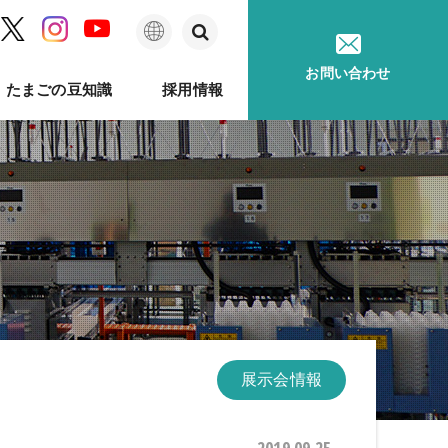
日
お問い合わせ
たまごの豆知識
採用情報
本
語
ム
問
ベルのあゆみ
卵事例ハンドブック
メッセージ
種鶏孵卵
卵質測定
採用に関するお問い合わせ
卵が届くまで
ソフトウェア
印字機
展示会情報