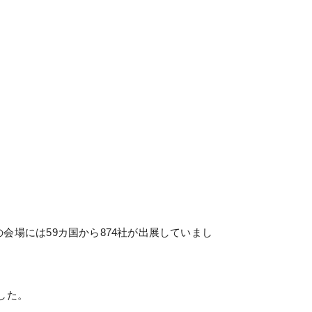
の会場には59カ国から874社が出展していまし
ました。