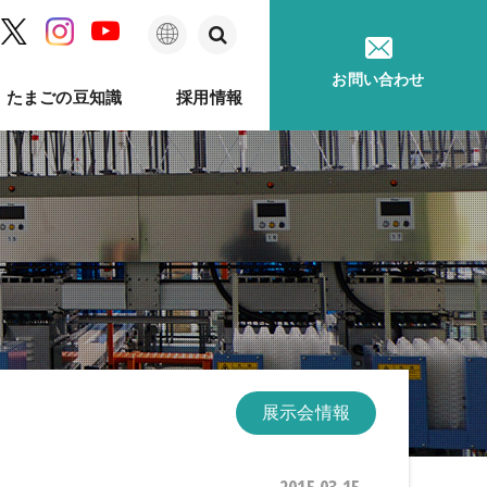
日
お問い合わせ
たまごの豆知識
採用情報
本
語
ム
問
ベルのあゆみ
卵事例ハンドブック
メッセージ
種鶏孵卵
卵質測定
採用に関するお問い合わせ
卵が届くまで
ソフトウェア
印字機
展示会情報