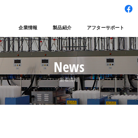
企業情報
製品紹介
アフターサポート
ワー型システム
経営理念
パート・アルバイト採用
拠点紹介
検査装置
世界展開
社員インタビュー
集卵装置
ナベルネットワーク
パレット輸送システ
コラム
よくある質
ナ
News
新着情報