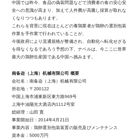
中国では昨今、食品の偽装問題などで消費者の食の安心安
全への意識が高まり、加えて人件費が高騰し採算が取れな
くなりつつもあります。
これらを背景に現在ほとんどの養鶏業者が鶏卵の選別包装
作業を手作業で行われていることが、
今後政府により流通規格が整備され、自動化へ転化せざる
を得なくなるであろう予想の下、ナベルは、今ここに世界
最大の鶏卵生産国である中国へ挑みます。
南备迩（上海）机械有限公司 概要
会社名：南备迩（上海）机械有限公司
所在地：〒200122
中国上海市浦東新区東方路969号
上海中油陽光大酒店内1112号室
総経理：山田 寛
事業開始日：2014年4月21日
事業内容：鶏卵選別包装装置の販売及びメンテナンス
資本金：5000万円