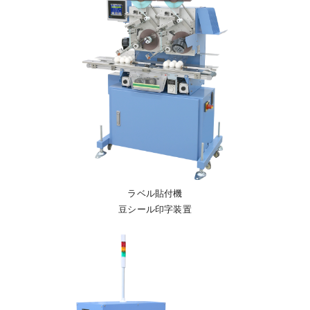
ラベル貼付機
豆シール印字装置