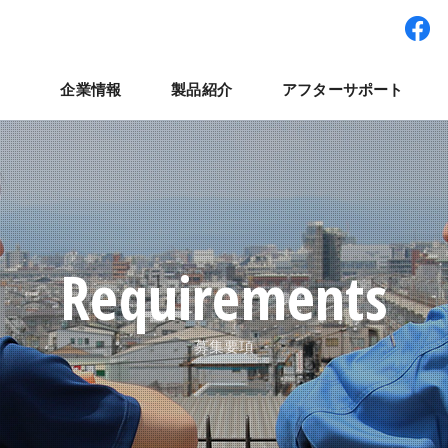
企業情報
製品紹介
アフターサポート
ワー型システム
経営理念
パート・アルバイト採用
拠点紹介
検査装置
世界展開
社員インタビュー
集卵装置
ナベルネットワーク
パレット輸送システ
コラム
よくある質
ナ
Requirements
募集要項