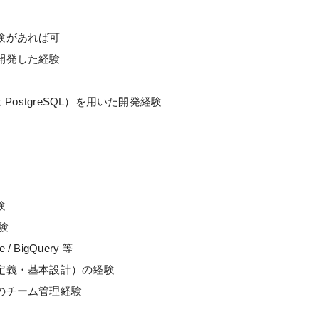
）
験があれば可
開発した経験
PostgreSQL）を用いた開発経験
験
経験
re / BigQuery 等
定義・基本設計）の経験
のチーム管理経験