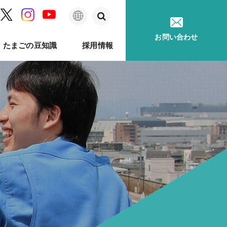
日
お問い合わせ
たまごの豆知識
採用情報
本
語
ム
問
ベルのあゆみ
卵事例ハンドブック
メッセージ
種鶏孵卵
卵質測定
採用に関するお問い合わせ
卵が届くまで
ソフトウェア
印字機