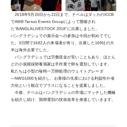
2018年9月20日から22日まで、ナベルはダッカのICCB
でAMB Tarsus Events Groupによって開催され
た“BANGLALIVESTOCK 2018”に出展しました。
バングラデシュでの展示会への参加は今回が初めてでし
た。3日間で1682人の来場者が有り、出展した169社の大
半は海外企業でした。
バングラデシュでは労働賃金が安いこともあり、ほとん
どの小規模採卵養鶏家は手作業で卵を選別しています。
私たちは小型の毎時一万卵処理のウェイトグレーダ
―NWG1000を紹介し、お客様の生産における利益性や省
力化という観点でプラスになることを提案しました。
今後、ナベルはバングラデシュの市場にマッチした機械
を紹介し続け、鶏卵選別の技術改革を推進していきます。