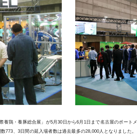
 国際養鶏・養豚総合展」が5月30日から6月1日まで名古屋のポー
773、3日間の延入場者数は過去最多の28,000人となりました。