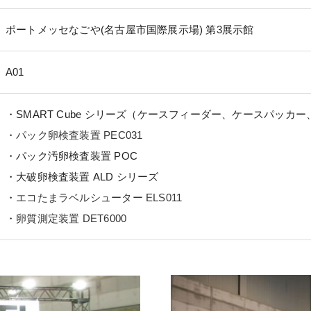
ポートメッセなごや(名古屋市国際展示場) 第3展示館
A01
・SMART Cube シリーズ（ケースフィーダー、ケースパッカ
・
パック卵検査装置 PEC031
・パック汚卵検査装置 POC
・大破卵検査装置 ALD シリーズ
・
エコたまラベルシューター ELS011
・
卵質測定装置 DET6000