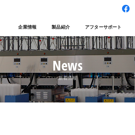
企業情報
製品紹介
アフターサポート
ワー型システム
経営理念
パート・アルバイト採用
拠点紹介
検査装置
世界展開
社員インタビュー
集卵装置
ナベルネットワーク
パレット輸送システ
コラム
よくある質
ナ
News
新着情報