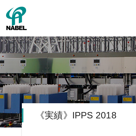
SMART Cube
パッキング
新卒採用
グレーディング
キャリア採用
会社概要
タ
《実績》IPPS 2018