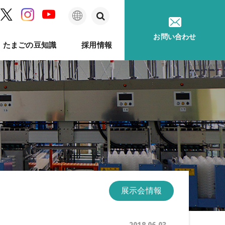
日
お問い合わせ
たまごの豆知識
採用情報
本
語
ム
問
ベルのあゆみ
卵事例ハンドブック
メッセージ
種鶏孵卵
卵質測定
採用に関するお問い合わせ
卵が届くまで
ソフトウェア
印字機
展示会情報