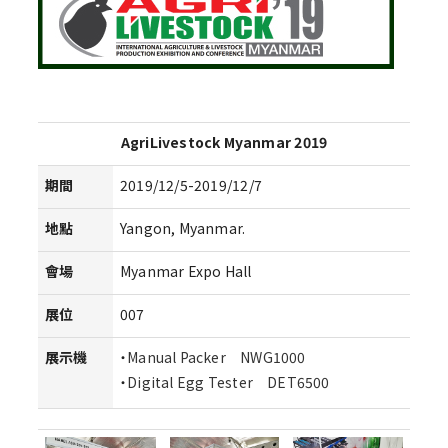
AgriLivestock Myanmar 2019
期間
2019/12/5-2019/12/7
地點
Yangon, Myanmar.
會場
Myanmar Expo Hall
展位
007
展示機
・
Manual Packer NWG1000
・
Digital Egg Tester DET6500