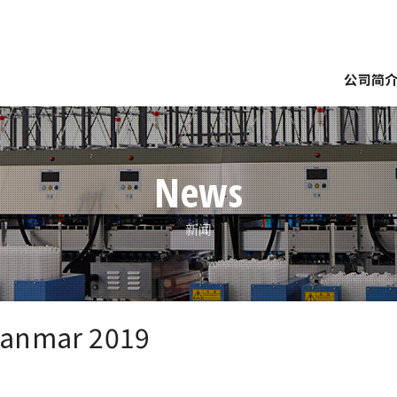
公司简
要
企业理念
网点介绍
世界展开
南备迩脉络
南备
裝
分級
塔式倉庫繫統
檢查裝置
農場集蛋
種蛋
News
新闻
yanmar 2019